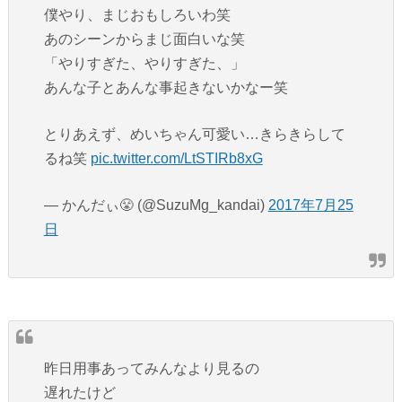
僕やり、まじおもしろいわ笑
あのシーンからまじ面白いな笑
「やりすぎた、やりすぎた、」
あんな子とあんな事起きないかなー笑
とりあえず、めいちゃん可愛い…きらきらして
るね笑
pic.twitter.com/LtSTIRb8xG
— かんだぃ😤 (@SuzuMg_kandai)
2017年7月25
日
昨日用事あってみんなより見るの
遅れたけど