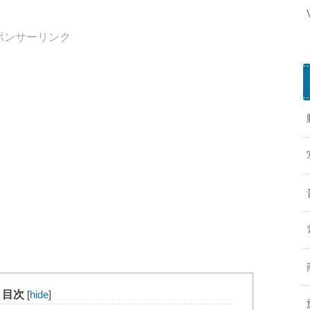
ポンサーリンク
目次
[
hide
]
f