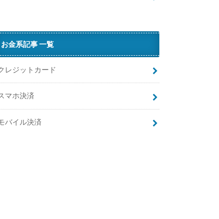
H
（
ハ
フ
お金系記事 一覧
）
が
クレジットカード
退
会
スマホ決済
で
き
な
モバイル決済
い
っ
て
本
当
？
H
a