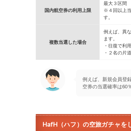
最大３区間
国内航空券の利用上限
※４回以上
す。
例えば、異
ます。
複数当選した場合
・往復で利
・２名の片
例えば、新規会員登
空券の当選確率は60％
HafH（ハフ）の空旅ガチャを