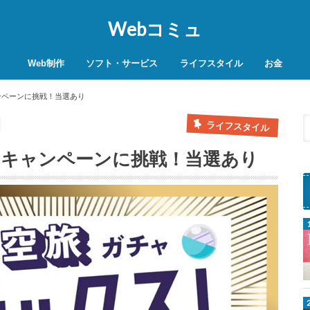
Webコミュ
Web制作
ソフト・サービス
ライフスタイル
お金
SEO対策
WordPress
レンタルサーバー
VPN
商品レビュー
動画
スマホ決済
モバイル決
ンペーンに挑戦！当選あり
ライフスタイル
ャキャンペーンに挑戦！当選あり
f