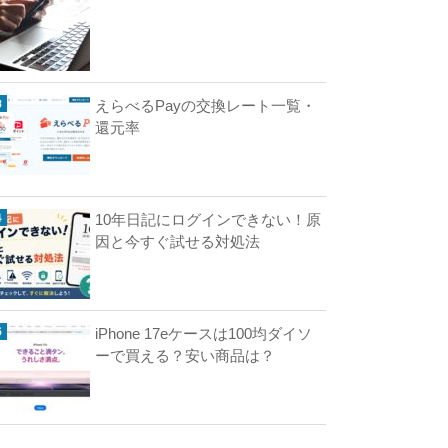
）
の
友
達
えらべるPayの交換レート一覧・
招
還元率
待
コ
ー
ド
10年日記にログインできない！原
は
因と今すぐ試せる対処法
ど
こ
？
最
大
iPhone 17eケースは100均ダイソ
ーで買える？安い商品は？
コ
イ