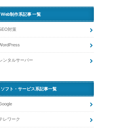
ン
獲
Web制作系記事 一覧
得
す
る
SEO対策
方
法
WordPress
H
a
レンタルサーバー
H
（
ハ
ソフト・サービス系記事一覧
フ
）
は
Google
複
数
テレワーク
ア
カ