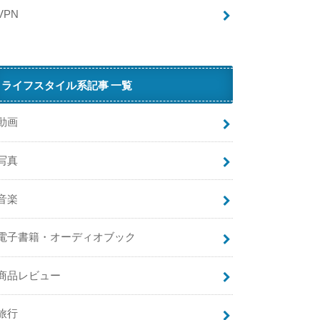
ウ
VPN
ン
ト
で
キ
ライフスタイル系記事 一覧
ャ
ン
ペ
動画
ー
ン
写真
に
参
音楽
加
で
き
電子書籍・オーディオブック
る
？
商品レビュー
H
a
旅行