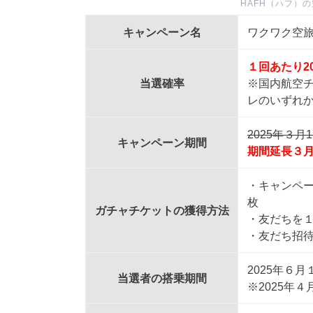
HAFH（ハフ）
キャンペーン名
ワクワク空
１回あたり2
当選確率
※国内航空チ
レのいずれ
2025年３月
キャンペーン期間
期間延長３月
・キャンペー
枚
ガチャチケットの獲得方法
・友だちを
・友だち招
2025年６月
当選者の搭乗期間
※2025年