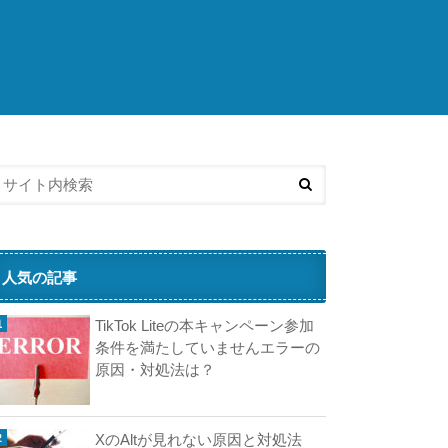
こ
ち
ら
の
済
記
事
も
人
気
で
す
人気の記事
H
TikTok Liteの本キャンペーン参加
a
条件を満たしていませんエラーの
原因・対処法は？
H
（
ハ
XのAltが見れない原因と対処法
フ