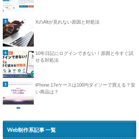
XのAltが見れない原因と対処法
10年日記にログインできない！原因と今すぐ試
せる対処法
iPhone 17eケースは100均ダイソーで買える？安
い商品は？
Web制作系記事 一覧