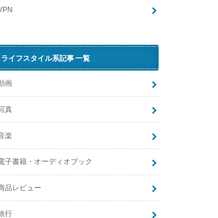
VPN
で
W
ライフスタイル系記事 一覧
動画
が
繋
写真
が
ら
音楽
な
い
原
電子書籍・オーディオブック
因
と
商品レビュー
対
処
法
旅行