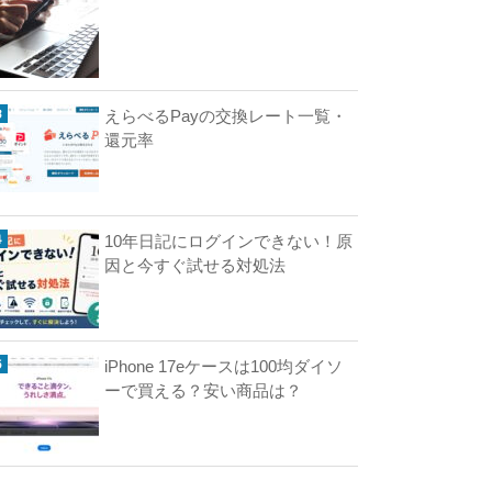
w
えらべるPayの交換レート一覧・
還元率
用
10年日記にログインできない！原
ケ
因と今すぐ試せる対処法
ー
ス
は
iPhone 17eケースは100均ダイソ
ーで買える？安い商品は？
均
ダ
イ
ソ