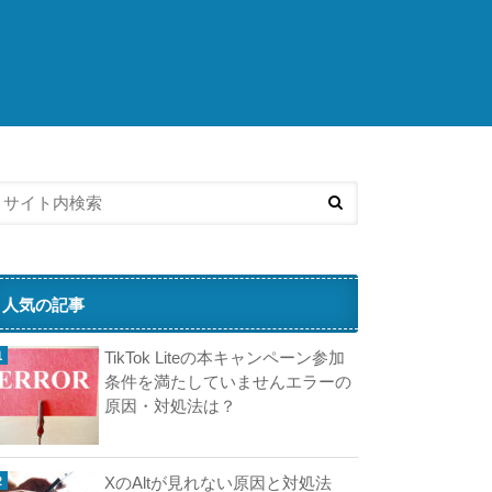
こ
ち
ら
の
済
記
事
も
人
気
で
す
人気の記事
N
TikTok Liteの本キャンペーン参加
i
条件を満たしていませんエラーの
原因・対処法は？
XのAltが見れない原因と対処法