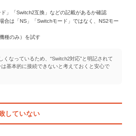
n
ード」「Switch2互換」などの記載があるか確認
は「NS」「Switchモード」ではなく、NS2モー
機種のみ）を試す
厳しくなっているため、“Switch2対応”と明記されて
ンは基本的に接続できないと考えておくと安心で
i
n
t
e
n
d
o
一致していない
S
i