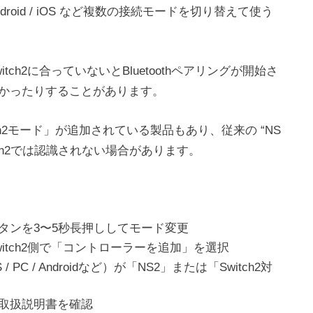
t
Android / iOS など複数の接続モードを切り替えて使う
c
h
2
ch2に合っていないとBluetoothペアリングが開始さ
かったりすることがあります。
itch2モード」が追加されている製品もあり、従来の “NS
itch2では認識されない場合があります。
n
t
e
タンを3〜5秒長押ししてモード変更
n
d
itch2側で「コントローラーを追加」を選択
o
 / Androidなど）が「NS2」または「Switch2対
S
取扱説明書を確認
i