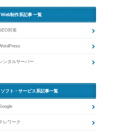
ー
に
Web制作系記事 一覧
売
っ
て
SEO対策
る
…
WordPress
N
i
レンタルサーバー
ソフト・サービス系記事一覧
Google
w
テレワーク