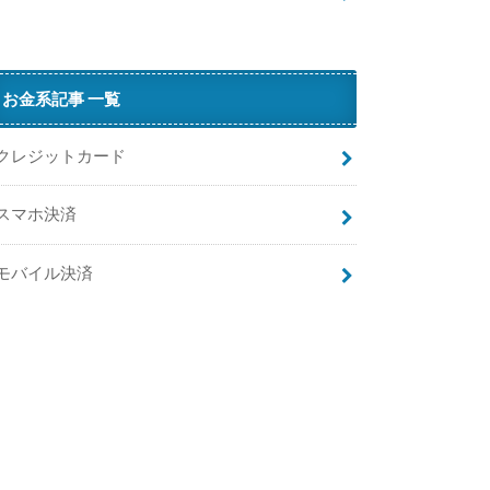
…
N
i
お金系記事 一覧
クレジットカード
スマホ決済
w
モバイル決済
が
テ
レ
ビ