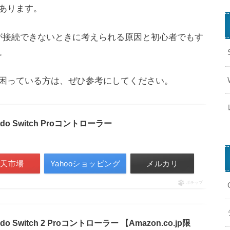
あります。
コンが接続できないときに考えられる原因と初心者でもす
。
困っている方は、ぜひ参考にしてください。
n
o Switch Proコントローラー
t
e
n
d
楽天市場
Yahooショッピング
メルカリ
o
S
ポチップ
i
t
 Switch 2 Proコントローラー 【Amazon.co.jp限
c