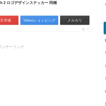
itch 2 ロゴデザインステッカー 同梱
h
2
楽天市場
Yahooショッピング
メルカリ
i
-
ポチップ
F
i
ポンサーリンク