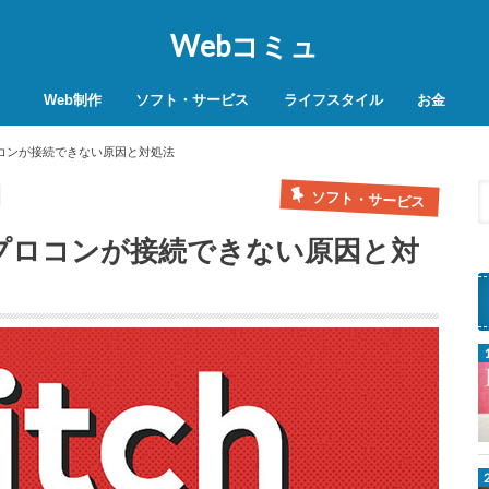
Webコミュ
Web制作
ソフト・サービス
ライフスタイル
お金
SEO対策
WordPress
レンタルサーバー
VPN
商品レビュー
動画
スマホ決済
モバイル決
純正プロコンが接続できない原因と対処法
ソフト・サービス
で非純正プロコンが接続できない原因と対
n
t
e
n
d