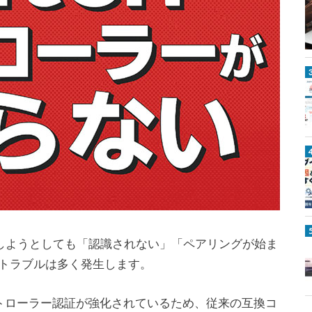
o
S
i
t
c
h
2
1
0
コンを接続しようとしても「認識されない」「ペアリングが始ま
0
トラブルは多く発生します。
仕様やコントローラー認証が強化されているため、従来の互換コ