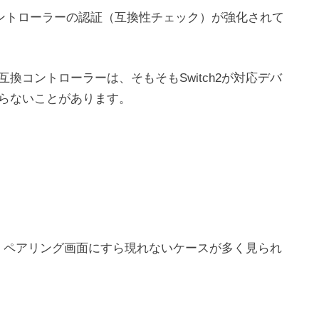
ルよりもコントローラーの認証（互換性チェック）が強化されて
換コントローラーは、そもそもSwitch2が対応デバ
らないことがあります。
れず、ペアリング画面にすら現れないケースが多く見られ
a
z
o