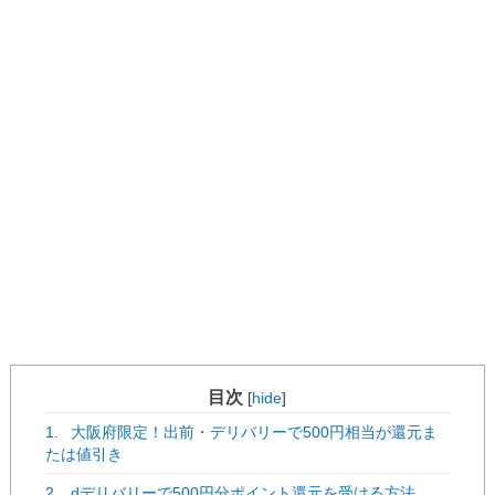
目次
[
hide
]
1.
大阪府限定！出前・デリバリーで500円相当が還元ま
たは値引き
2.
dデリバリーで500円分ポイント還元を受ける方法