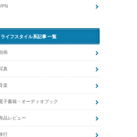
ら
VPN
な
い
原
因
ライフスタイル系記事 一覧
と
対
処
動画
法
【
写真
ア
ク
音楽
セ
ス
で
電子書籍・オーディオブック
き
な
商品レビュー
い
・
ロ
旅行