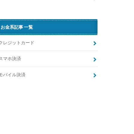
…
T
O
H
お金系記事 一覧
O
シ
クレジットカード
ネ
マ
スマホ決済
ズ
が
繋
モバイル決済
が
ら
な
い
原
因
と
対
処