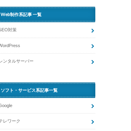
・
エ
Web制作系記事 一覧
ラ
ー
】
SEO対策
イ
WordPress
オ
ン
ス
レンタルサーバー
タ
イ
ル
オ
ソフト・サービス系記事一覧
ン
ラ
イ
Google
ン
に
テレワーク
繋
が