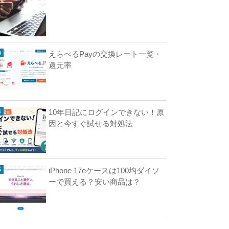
ン
で
き
な
えらべるPayの交換レート一覧・
い
還元率
原
因
と
対
10年日記にログインできない！原
処
因と今すぐ試せる対処法
法
【
ア
ク
セ
iPhone 17eケースは100均ダイソ
ス
ーで買える？安い商品は？
で
き
な
い