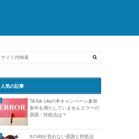
こ
ち
ら
の
済
記
事
も
人
気
で
す
人気の記事
J
TikTok Liteの本キャンペーン参加
T
条件を満たしていませんエラーの
原因・対処法は？
に
ロ
グ
XのAltが見れない原因と対処法
イ