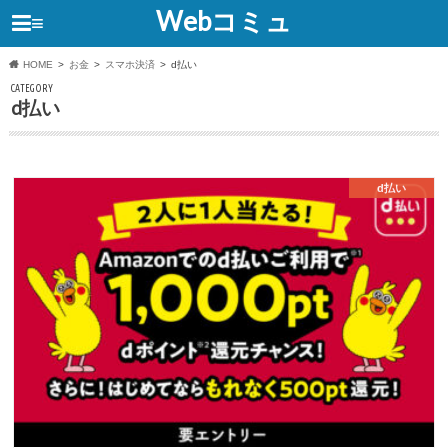
Webコミュ
≡
HOME
お金
スマホ決済
d払い
CATEGORY
d払い
d払い