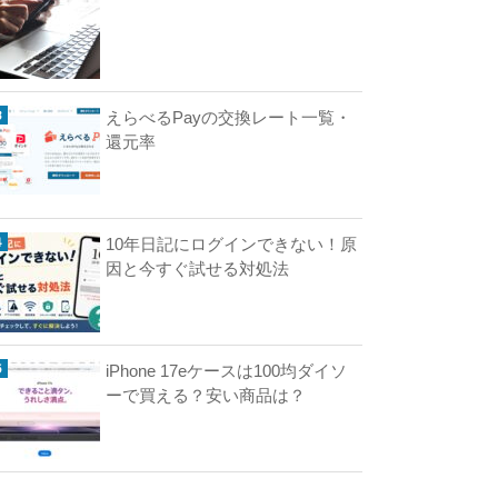
繋
が
ら
な
えらべるPayの交換レート一覧・
い
還元率
の
は
な
ぜ
10年日記にログインできない！原
？
因と今すぐ試せる対処法
考
え
ら
れ
る
iPhone 17eケースは100均ダイソ
原
ーで買える？安い商品は？
因
と
改
善