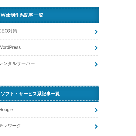
策
D
Web制作系記事 一覧
A
SEO対策
N
が
WordPress
繋
が
ら
レンタルサーバー
な
い
原
因
ソフト・サービス系記事一覧
と
対
処
Google
法
【
テレワーク
エ
ラ