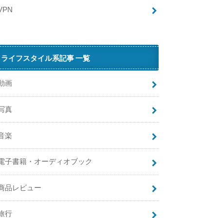
ー
VPN
・
視
聴
で
ライフスタイル系記事 一覧
き
な
い
動画
と
き
写真
の
解
音楽
決
策
】
電子書籍・オーディオブック
D
A
商品レビュー
N
旅行