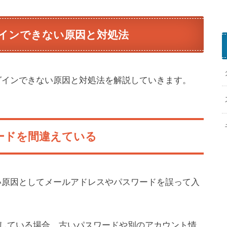
o
r
インできない原因と対処法
d
o
c
o
グインできない原因と対処法を解説していきます。
o
ードを間違えている
い原因としてメールアドレスやパスワードを誤って入
している場合、古いパスワードや別のアカウント情