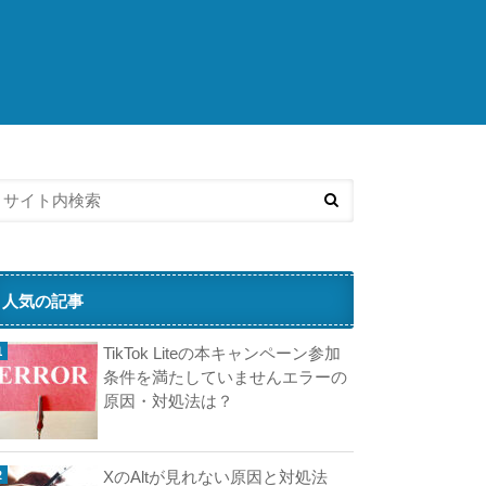
こ
ち
ら
の
済
記
事
も
人
気
で
す
人気の記事
楽
TikTok Liteの本キャンペーン参加
天
条件を満たしていませんエラーの
モ
原因・対処法は？
バ
イ
ル
XのAltが見れない原因と対処法
が