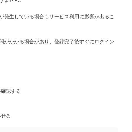
きません。
r
o
が発生している場合もサービス利用に影響が出るこ
e
c
a
間がかかる場合があり、登録完了後すぐにログイン
s
t
T
v
e
r
か確認する
わせる