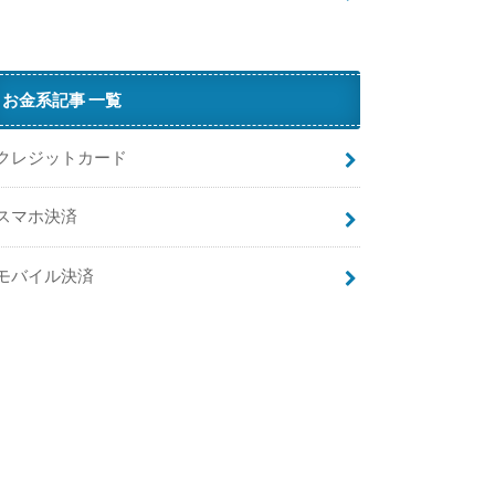
お金系記事 一覧
クレジットカード
m
スマホ決済
が
見
れ
モバイル決済
な
い
原
因
と
対
処
法
ま