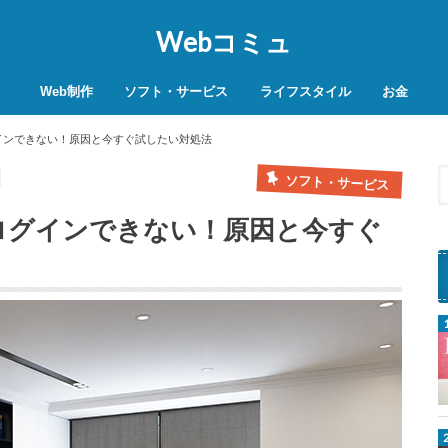
Webコミュ
Web制作
ソフト・サービス
ライフスタイル
お金
SEO対策
WordPress
レンタルサーバー
VPN
商品レビュー
動画
スマホ決済
モバイル決
インできない！原因と今すぐ試したい対処法
ソフト・サービス
ログインできない！原因と今すぐ