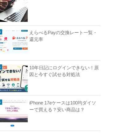
えらべるPayの交換レート一覧・
還元率
10年日記にログインできない！原
因と今すぐ試せる対処法
iPhone 17eケースは100均ダイソ
ーで買える？安い商品は？
が