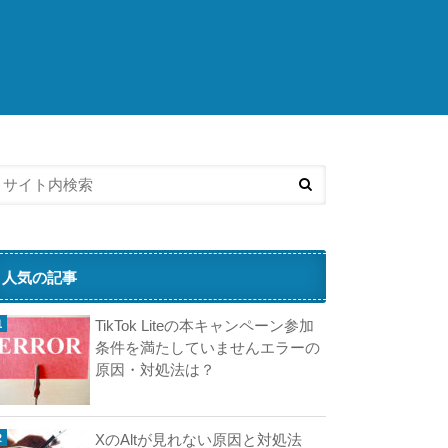
こ
ち
ら
の
済
記
事
も
人
気
で
す
人気の記事
A
TikTok Liteの本キャンペーン参加
d
条件を満たしていませんエラーの
原因・対処法は？
XのAltが見れない原因と対処法