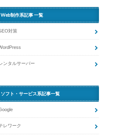
割
引
Web制作系記事 一覧
セ
ー
ル
SEO対策
…
WordPress
コ
ロ
ナ
レンタルサーバー
ウ
イ
ル
ス
ソフト・サービス系記事一覧
で
ト
イ
Google
レ
ッ
テレワーク
ト
ペ