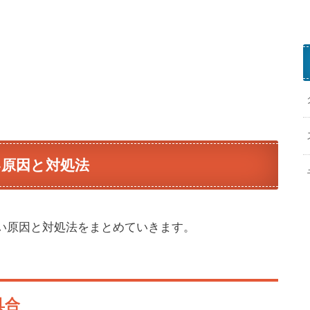
o
g
l
e
P
l
a
い原因と対処法
y
u
s
ない原因と対処法をまとめていきます。
i
c
具合