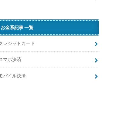
？
G
o
お金系記事 一覧
クレジットカード
スマホ決済
モバイル決済
M
で
５
万
曲