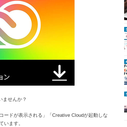
o
t
o
s
h
o
p
/
I
l
l
u
s
t
r
ていませんか？
a
t
o
が表示される」「Creative Cloudが起動しな
r
ています。