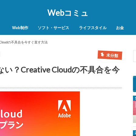
Webコミュ
Web制作
ソフト・サービス
ライフスタイル
お金
SEO対策
WordPress
レンタルサーバー
VPN
商品レビュー
動画
スマホ決済
モバイル決
e Cloudの不具合を今すぐ直す方法
未分類
？Creative Cloudの不具合を今
o
b
e
P
h