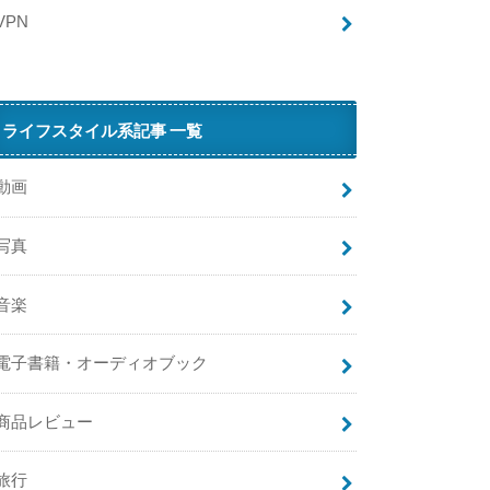
ー
VPN
パ
ー
が
品
ライフスタイル系記事 一覧
薄
・
品
動画
切
れ
写真
！
安
音楽
く
購
入
電子書籍・オーディオブック
す
る
商品レビュー
方
法
は
旅行