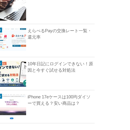
えらべるPayの交換レート一覧・
m
還元率
が
見
れ
10年日記にログインできない！原
な
因と今すぐ試せる対処法
い
原
因
と
対
iPhone 17eケースは100均ダイソ
処
ーで買える？安い商品は？
法
ま
と
め