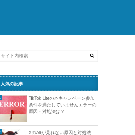
こ
ち
ら
の
済
記
事
も
人
気
で
す
人気の記事
D
TikTok Liteの本キャンペーン参加
A
条件を満たしていませんエラーの
原因・対処法は？
N
XのAltが見れない原因と対処法