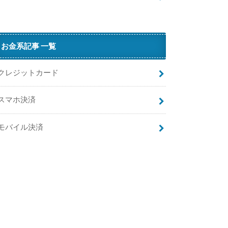
原
因
と
対
お金系記事 一覧
処
法
クレジットカード
ま
と
スマホ決済
め
【
エ
モバイル決済
ラ
ー
時
の
解
決
策
】