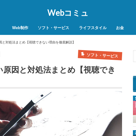
Webコミュ
Web制作
ソフト・サービス
ライフスタイル
お金
SEO対策
WordPress
レンタルサーバー
VPN
商品レビュー
動画
スマホ決済
モバイル決
原因と対処法まとめ【視聴できない理由を徹底解説】
ソフト・サービス
ない原因と対処法まとめ【視聴でき
Z
f
o
r