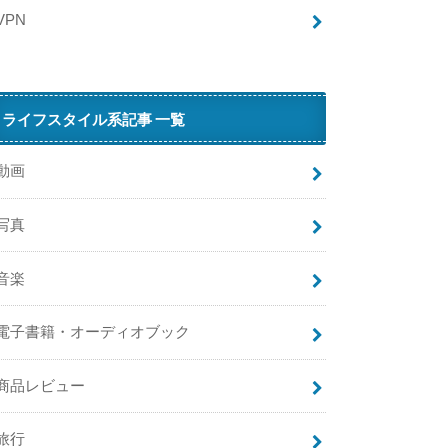
解
VPN
決
策
を
徹
ライフスタイル系記事 一覧
底
解
説
動画
甲
写真
チ
ケ
に
音楽
ロ
グ
電子書籍・オーディオブック
イ
ン
で
商品レビュー
き
な
旅行
い