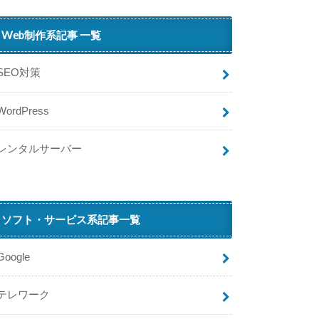
阪
神
Web制作系記事 一覧
タ
イ
SEO対策
ガ
ー
WordPress
ス
チ
ケ
レンタルサーバー
ッ
ト
が
繋
ソフト・サービス系記事一覧
が
ら
な
Google
い
理
テレワーク
由
と