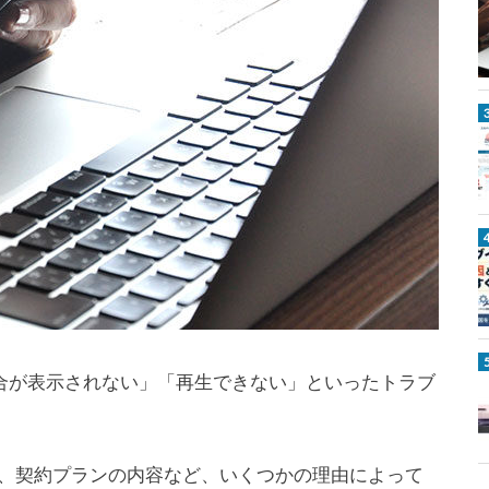
d
o
c
o
o
試合が表示されない」「再生できない」といったトラブ
、契約プランの内容など、いくつかの理由によって