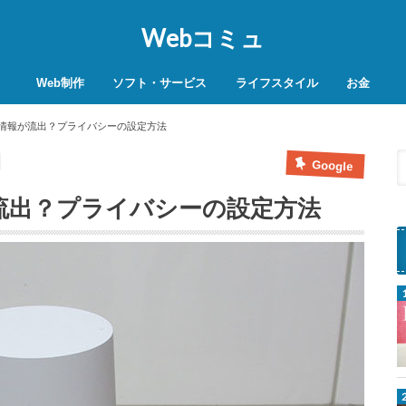
Webコミュ
Web制作
ソフト・サービス
ライフスタイル
お金
SEO対策
WordPress
レンタルサーバー
VPN
商品レビュー
動画
スマホ決済
モバイル決
で個人情報が流出？プライバシーの設定方法
Google
情報が流出？プライバシーの設定方法