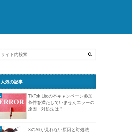
済
人気の記事
TikTok Liteの本キャンペーン参加
条件を満たしていませんエラーの
原因・対処法は？
XのAltが見れない原因と対処法