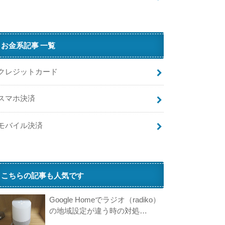
お金系記事 一覧
クレジットカード
スマホ決済
モバイル決済
こちらの記事も人気です
Google Homeでラジオ（radiko）
の地域設定が違う時の対処…