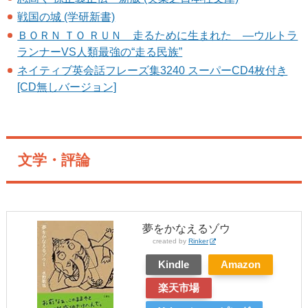
戦国の城 (学研新書)
ＢＯＲＮ ＴＯ ＲＵＮ 走るために生まれた ―ウルトラ
ランナーVS人類最強の“走る民族”
ネイティブ英会話フレーズ集3240 スーパーCD4枚付き
[CD無しバージョン]
文学・評論
夢をかなえるゾウ
created by
Rinker
Kindle
Amazon
楽天市場