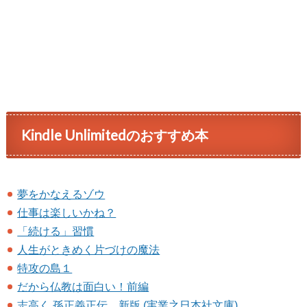
Kindle Unlimitedのおすすめ本
夢をかなえるゾウ
仕事は楽しいかね？
「続ける」習慣
人生がときめく片づけの魔法
特攻の島１
だから仏教は面白い！前編
志高く 孫正義正伝 新版 (実業之日本社文庫)