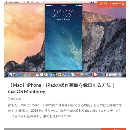
ソフト・サービス
【Mac】iPhone・iPadの操作画面を録画する方法｜
macOS Monterey
2014.12.01
皆さん、MacにiPhone・iPadの操作画面を録画できる機能があるのはご存知です
か？ 本機能は、2014年にリリースされたMacのOS X Yosemite（ヨセミテ）バ
ージョンから搭載され、誰でも無料でiPhone…