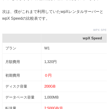
次は、僕がこれまで利用していたwpXレンタルサーバーと
wpX Speedの比較表です。
WPX SP
wpX Speed
プラン
W1
月額費用
1,320円
初期費用
０円
ディスク容量
200GB
データベース容量
1,000MB
転送量
2,500GB/月