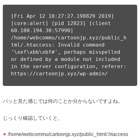
[Fri Apr 12 18:27:27.198829 2019] 
[core:alert] [pid 12823] [client 
60.100.194.30:57990] 
/home/webcommu/cartoonjp.xyz/public_h
tml/.htaccess: Invalid command 
'\xef\xbb\xbf#', perhaps misspelled 
or defined by a module not included 
in the server configuration, referer: 
https://cartoonjp.xyz/wp-admin/
パッと見た感じでは何のことか分からないですよね。
じっくり確認していくと、
/home/webcommu/cartoonjp.xyz/public_html/.htaccess