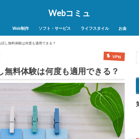
Webコミュ
Web制作
ソフト・サービス
ライフスタイル
お金
SEO対策
WordPress
レンタルサーバー
VPN
商品レビュー
動画
スマホ決済
モバイル決
ムのお試し無料体験は何度も適用できる？
VPN
お試し無料体験は何度も適用できる？