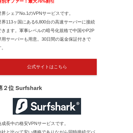
特別オファー！最大76%割引
世界シェアNo.1のVPNサービスです。
世界113ヶ国にある6,800台の高速サーバーに接続
できます。軍事レベルの暗号化規格で中国やP2P
専用サーバーも用意。30日間の返金保証付きで
す。
公式サイトはこちら
第２位 Surfshark
急成長中の格安VPNサービスです。
他社と比べて安い価格でありながら同時接続デバ