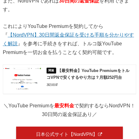
また、NordVPNであれば
30日間の返金保証
を利用できま
す。
これによりYouTube Premiumを契約してから
『
【NordVPN】30日間返金保証を受ける手順を分かりやす
く解説
』を参考に手続きをすれば、トルコ版YouTube
Premiumを一切お金を払うことなく契約可能です。
【最安料金】YouTube Premiumをトル
コVPNで安くするやり方は？月額252円台
2023.03.07
＼YouTube Premiumを
最安料金
で契約するならNordVPN！
30日間の返金保証あり／
日本公式サイト【NordVPN】