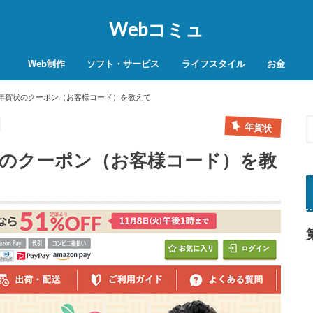
Webコミュ
Web制作
ソフト・サービス
ライフスタイル
お金
SEO対策
WordPress
レンタルサーバー
VPN
商品レビュー
動画
スマホ決済
モバイル決
ろ年賀状のクーポン（お客様コード）を教えて
年賀状
状のクーポン（お客様コード）を教