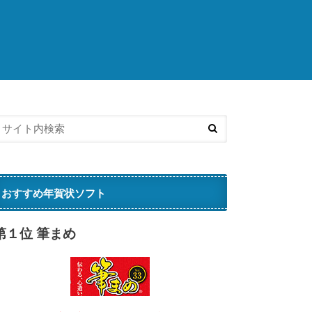
済
おすすめ年賀状ソフト
第１位 筆まめ