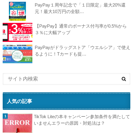
PayPay１周年記念で「１日限定」最大20%還
元！最大10万円の全額…
【PayPay】通常のボーナス付与率が0.5%から
３％に大幅アップ
PayPayがドラッグストア「ウエルシア」で使え
るように！Tカードも提…
人気の記事
TikTok Liteの本キャンペーン参加条件を満たして
いませんエラーの原因・対処法は？