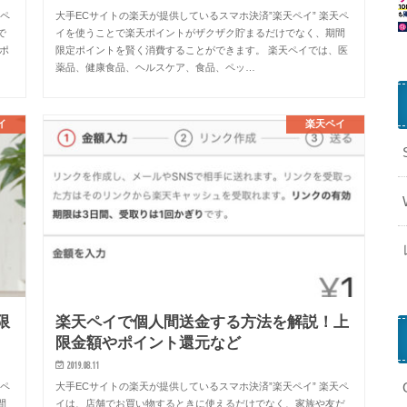
天ペ
大手ECサイトの楽天が提供しているスマホ決済”楽天ペイ” 楽天ペ
で
イを使うことで楽天ポイントがザクザク貯まるだけでなく、期間
ポ
限定ポイントを賢く消費することができます。 楽天ペイでは、医
薬品、健康食品、ヘルスケア、食品、ペッ…
イ
楽天ペイ
限
楽天ペイで個人間送金する方法を解説！上
限金額やポイント還元など
2019.08.11
天ペ
大手ECサイトの楽天が提供しているスマホ決済”楽天ペイ” 楽天ペ
間
イは、店舗でお買い物するときに使えるだけでなく、家族や友だ