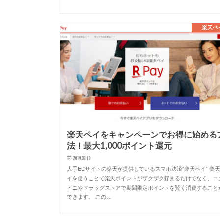
楽天ペ
楽天ペイをキャンペーンでお得に始める
法！最大1,000ポイント還元
2019.08.10
大手ECサイトの楽天が提供しているスマホ決済”楽天ペイ” 楽
イを使うことで楽天ポイントがザクザク貯まるだけでなく、コ
ビニやドラッグストアで期間限定ポイントを賢く消費すること
できます。 この…