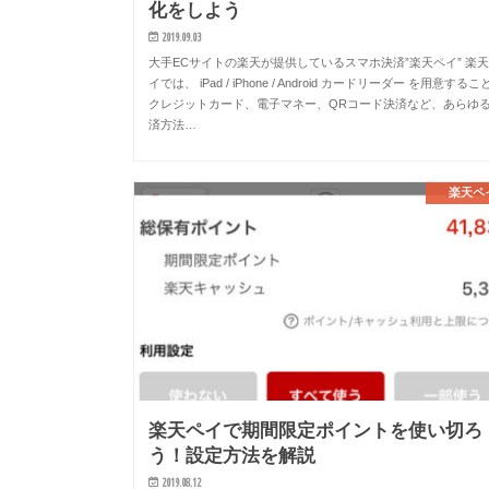
化をしよう
2019.09.03
大手ECサイトの楽天が提供しているスマホ決済”楽天ペイ” 楽
イでは、 iPad / iPhone / Android カードリーダー を用意するこ
クレジットカード、電子マネー、QRコード決済など、あらゆ
済方法…
楽天ペ
楽天ペイで期間限定ポイントを使い切ろ
う！設定方法を解説
2019.08.12