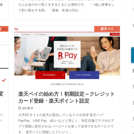
食
ちとお金のやり取りをするときにも便利です。 「一緒に食事をし
て割り勘をする時」 「家族・友達の代わ…
イ
楽天ペイ
変
楽天ペイの始め方！初期設定～クレジット
カード登録・楽天ポイント設定
2019.08.10
天ペ
大手ECサイトの楽天が提供しているスマホ決済”楽天ペイ”
ペ
PayPay、LINE Pay、d払いなどと同じく、対応店舗でスマホのア
。
プリ画面に表示されるバーコードを使って決済できるサービスで
す。 楽天ペイに登録したクレジッ…