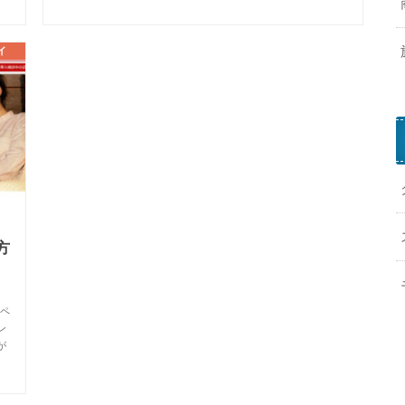
イ
方
天ペ
ン
が