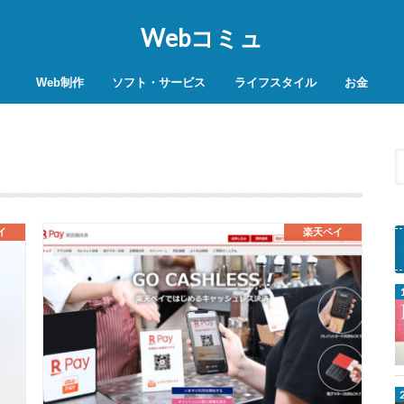
Webコミュ
Web制作
ソフト・サービス
ライフスタイル
お金
SEO対策
WordPress
レンタルサーバー
VPN
商品レビュー
動画
スマホ決済
モバイル決
イ
楽天ペイ