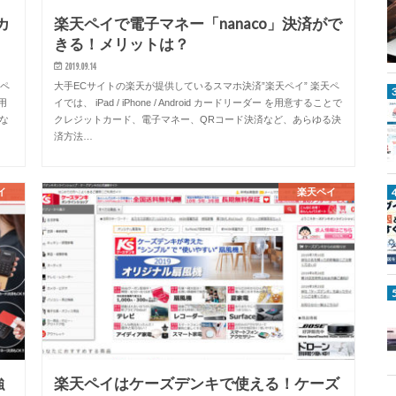
カ
楽天ペイで電子マネー「nanaco」決済がで
きる！メリットは？
2019.09.14
天ペ
大手ECサイトの楽天が提供しているスマホ決済”楽天ペイ” 楽天ペ
用
イでは、 iPad / iPhone / Android カードリーダー を用意することで
な
クレジットカード、電子マネー、QRコード決済など、あらゆる決
済方法…
イ
楽天ペイ
強
楽天ペイはケーズデンキで使える！ケーズ