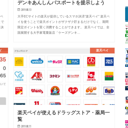
デンキあんしんパスポートを提示しよう
2019.08.13
天ペ
大手ECサイトの楽天が提供しているスマホ決済”楽天ペイ” 楽天ペ
とで
イを使うことで楽天ポイントがザクザク貯まるだけでなく、期間
る決
限定ポイントを賢く消費することができます。 楽天ペイでは、全
国展開する大手家電量販店「ケーズデンキ…
イ
楽天ペイ
楽天ペイが使えるドラッグストア・薬局一
覧
2019.08.11