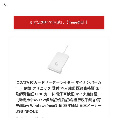
う。
まずは無料でお試し【freee会計】
IODATA ICカードリーダーライター マイナンバーカ
ード 病院 クリニック 受付 本人確認 医師資格証 薬
剤師資格証 HPKIカード 電子車検証 マイナ免許証
（確定申告/e-Tax/保険証/免許証/各種行政手続き/育
児/転居) Windows/mac対応 非接触型 日本メーカー
USB-NFC4/E