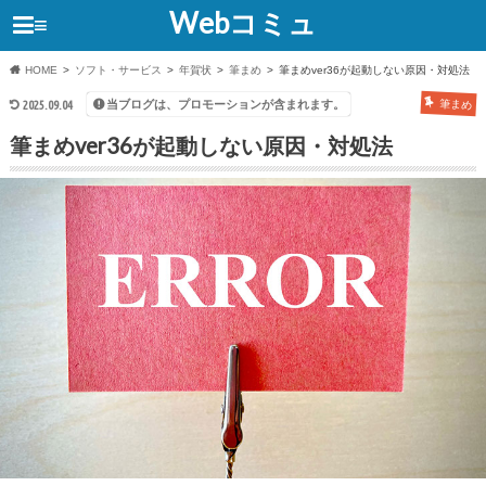
Webコミュ
≡
HOME
ソフト・サービス
年賀状
筆まめ
筆まめver36が起動しない原因・対処法
当ブログは、プロモーションが含まれます。
2025.09.04
筆まめ
筆まめver36が起動しない原因・対処法