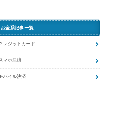
に
お金系記事 一覧
対
応
クレジットカード
！
集
スマホ決済
客
ア
ッ
モバイル決済
プ
も
狙
え
る
i
P