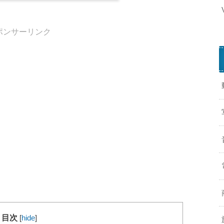
ポンサーリンク
r
P
a
目次
[
hide
]
y