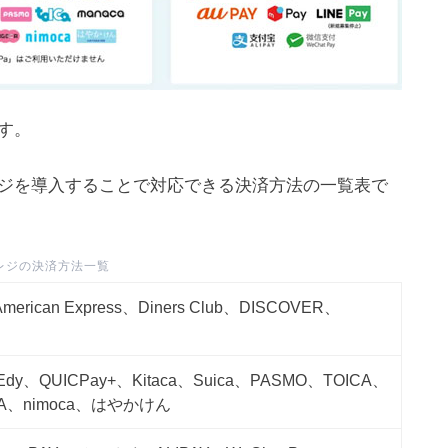
o
n
e
i
す。
l
o
ジを導入することで対応できる決済方法の一覧表で
u
d
レジの決済方法一覧
merican Express、Diners Club、DISCOVER、
dy、QUICPay+、Kitaca、Suica、PASMO、TOICA、
CA、nimoca、はやかけん