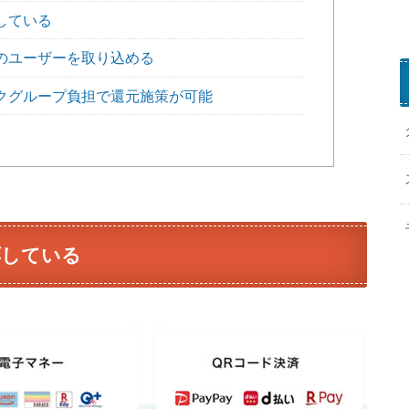
P
している
a
のユーザーを取り込める
y
クグループ負担で還元施策が可能
応している
h