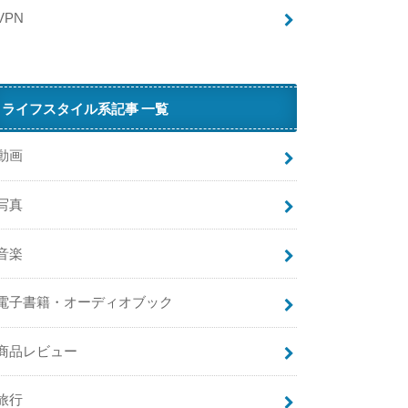
の
VPN
導
入
方
法
ライフスタイル系記事 一覧
A
i
動画
ペ
写真
イ
（
エ
音楽
ア
ペ
電子書籍・オーディオブック
イ
）
が
商品レビュー
旅行