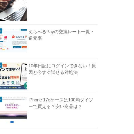
ペ
イ
えらべるPayの交換レート一覧・
Q
還元率
R
の
違
い
10年日記にログインできない！原
（
因と今すぐ試せる対処法
比
較
）
A
iPhone 17eケースは100均ダイソ
i
ーで買える？安い商品は？
レ
ジ
（