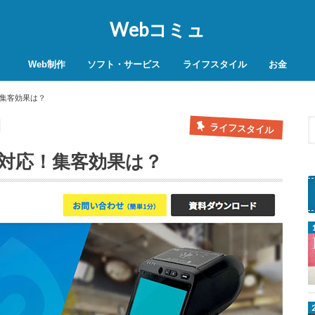
Webコミュ
Web制作
ソフト・サービス
ライフスタイル
お金
SEO対策
WordPress
レンタルサーバー
VPN
商品レビュー
動画
スマホ決済
モバイル決
集客効果は？
ライフスタイル
対応！集客効果は？
r
A