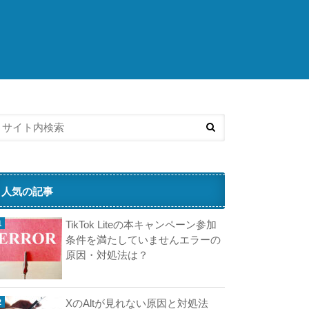
こ
ち
ら
の
済
記
事
も
人
気
で
す
人気の記事
A
TikTok Liteの本キャンペーン参加
i
条件を満たしていませんエラーの
原因・対処法は？
ペ
イ
と
XのAltが見れない原因と対処法