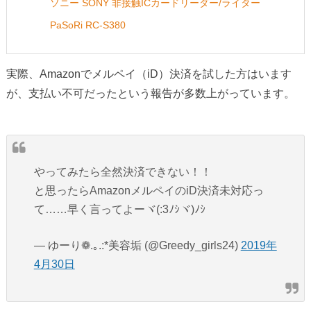
ソニー SONY 非接触ICカードリーダー/ライター
PaSoRi RC-S380
実際、Amazonでメルペイ（iD）決済を試した方はいます
が、支払い不可だったという報告が多数上がっています。
やってみたら全然決済できない！！
と思ったらAmazonメルペイのiD決済未対応っ
て……早く言ってよーヾ(:3ﾉｼヾ)ﾉｼ
— ゆーり❁.｡.:*美容垢 (@Greedy_girls24)
2019年
4月30日