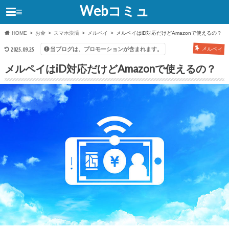
Webコミュ
≡
HOME
お金
スマホ決済
メルペイ
メルペイはiD対応だけどAmazonで使えるの？
メルペイ
当ブログは、プロモーションが含まれます。
2025.09.25
メルペイはiD対応だけどAmazonで使えるの？