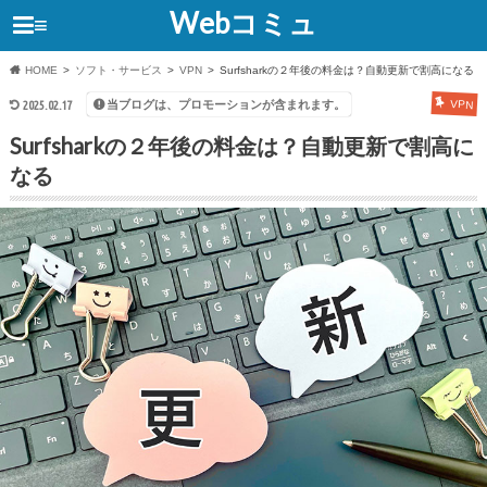
Webコミュ
≡
HOME
ソフト・サービス
VPN
Surfsharkの２年後の料金は？自動更新で割高になる
当ブログは、プロモーションが含まれます。
2025.02.17
VPN
Surfsharkの２年後の料金は？自動更新で割高に
なる