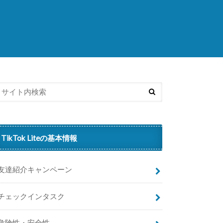
こ
ち
ら
の
済
記
事
も
人
気
で
す
TikTok Liteの基本情報
T
i
友達紹介キャンペーン
チェックインタスク
危険性・安全性