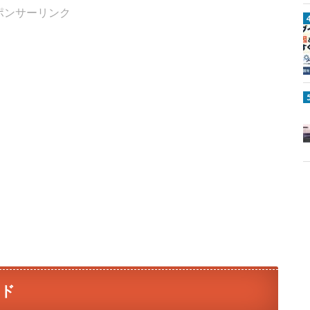
ポンサーリンク
T
o
k
L
i
t
e
ード