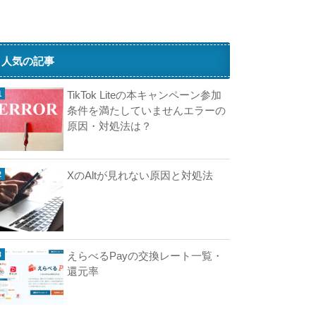
ね
タ
ス
ク
人気の記事
と
は
TikTok Liteの本キャンペーン参加
？
条件を満たしていませんエラーの
で
原因・対処法は？
き
な
い
XのAltが見れない原因と対処法
・
消
え
た
原
えらべるPayの交換レート一覧・
因
還元率
T
i