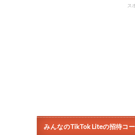
ス
みんなのTikTok Liteの招待コ