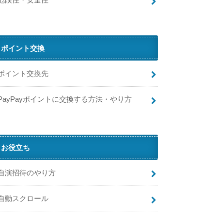
の
ポイント交換
ポ
ッ
ポイント交換先
ト
を
埋
PayPayポイントに交換する方法・やり方
め
て
・
瓶
お役立ち
を
い
っ
自演招待のやり方
ぱ
い
自動スクロール
に
し