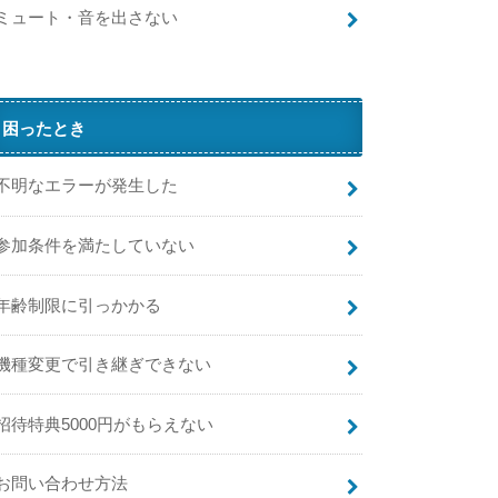
て
ミュート・音を出さない
タ
ス
ク
と
困ったとき
は
？
不明なエラーが発生した
T
i
参加条件を満たしていない
年齢制限に引っかかる
機種変更で引き継ぎできない
招待特典5000円がもらえない
の
い
お問い合わせ方法
い