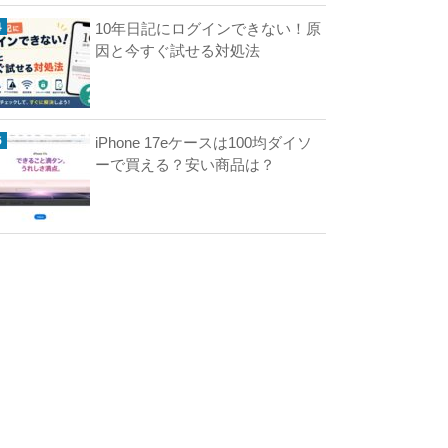
10年日記にログインできない！原
因と今すぐ試せる対処法
iPhone 17eケースは100均ダイソ
ーで買える？安い商品は？
の
ポ
イ
ン
ト
交
換
時
の
名
前
は
本