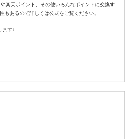
イントや楽天ポイント、その他いろんなポイントに交換す
性もあるので詳しくは公式をご覧ください。
します↓
k
T
o
k
L
i
t
e