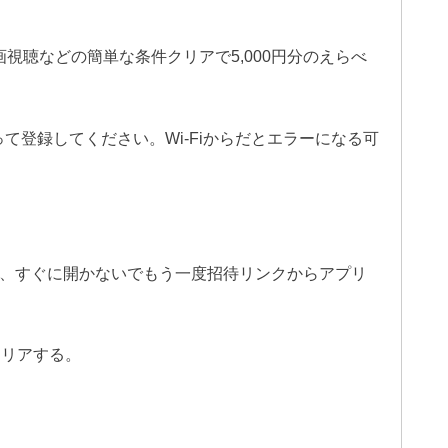
L
画視聴などの簡単な条件クリアで5,000円分のえらべ
I
V
E
って登録してください。Wi-Fiからだとエラーになる可
、すぐに開かないでもう一度招待リンクからアプリ
クリアする。
。