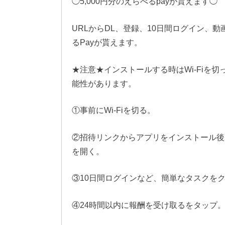
◯5,000円分のえらべるpayが貰えます◯
URLからDL、登録、10日間ログイン、動
るPayが貰えます。
★注意★インストールする時はWi-Fiを切
能性があります。
①事前にWi-Fiを切る。
②招待リンクからアプリをインストール後
を開く。
③10日間ログインなど、簡単なタスクを
④24時間以内に報酬を受け取るをタップ