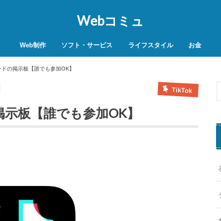
Webコミュ
Web制作
ソフト・サービス
ライフスタイル
お金
SEO対策
WordPress
レンタルサーバー
VPN
商品レビュー
動画
スマホ決済
モバイル決
招待コードの掲示板【誰でも参加OK】
TikTok
ドの掲示板【誰でも参加OK】
k
T
o
k
L