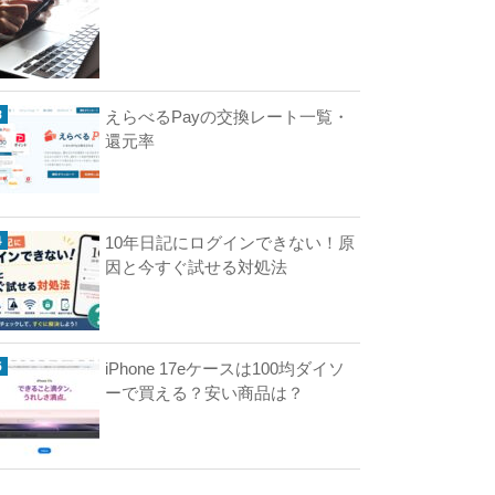
週
回
えらべるPayの交換レート一覧・
還元率
円
ク
ー
10年日記にログインできない！原
ポ
因と今すぐ試せる対処法
ン
あ
り
【
iPhone 17eケースは100均ダイソ
ーで買える？安い商品は？
パ