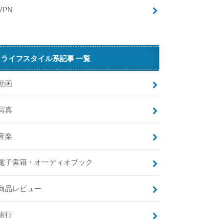
ー
VPN
も
半
額
【
ライフスタイル系記事 一覧
動画
写真
パ
ス
音楽
】
【
電子書籍・オーディオブック
P
商品レビュー
旅行
パ