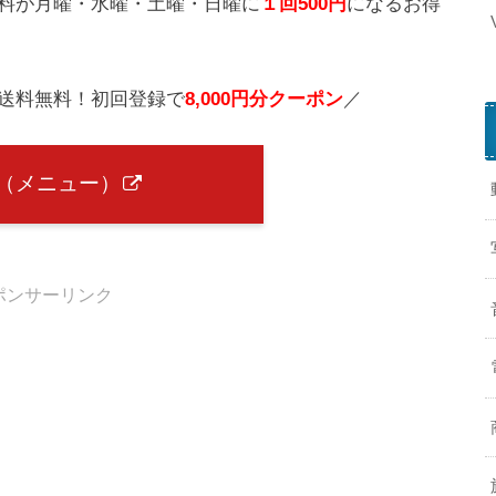
料が月曜・水曜・土曜・日曜に
１回500円
になるお得
配送料無料！初回登録で
8,000円分クーポン
／
P
o
u（メニュー）
n
t
a
ポンサーリンク
o
n
t
a