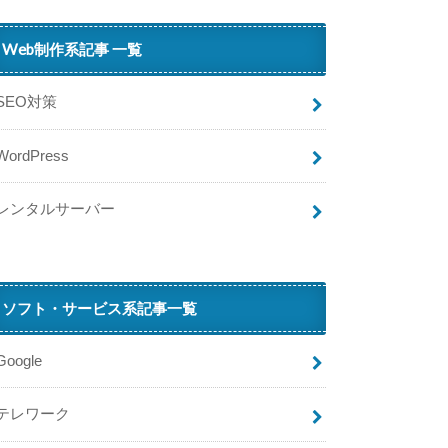
ス
】
Web制作系記事 一覧
ピ
ザ
SEO対策
ハ
ッ
WordPress
ト
の
割
レンタルサーバー
引
ク
ー
ポ
ソフト・サービス系記事一覧
ン
な
ら
Google
デ
リ
テレワーク
バ
リ