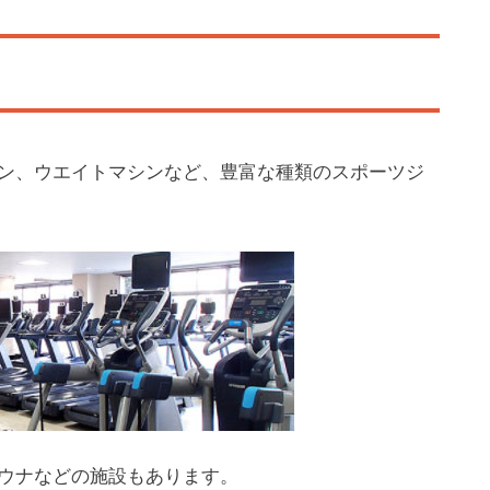
n
t
a
a
ン、ウエイトマシンなど、豊富な種類のスポーツジ
u
i
-
F
i
V
ウナなどの施設もあります。
P