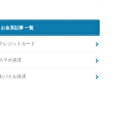
ス
】
迷
惑
お金系記事 一覧
メ
ッ
クレジットカード
セ
ー
スマホ決済
ジ
・
迷
モバイル決済
惑
電
話
ブ
ロ
ッ
ク
が
便