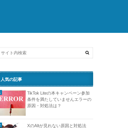
こ
ち
ら
の
済
記
事
も
人
気
で
す
人気の記事
テ
TikTok Liteの本キャンペーン参加
ィ
条件を満たしていませんエラーの
ッ
原因・対処法は？
プ
ネ
ス
XのAltが見れない原因と対処法
が