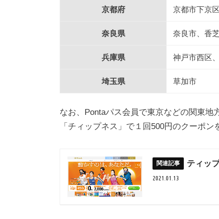
京都府
京都市下京
奈良県
奈良市、香
兵庫県
神戸市西区
埼玉県
草加市
なお、Pontaパス会員で東京などの関東
「チィップネス」で１回500円のクーポン
ティップ
2021.01.13