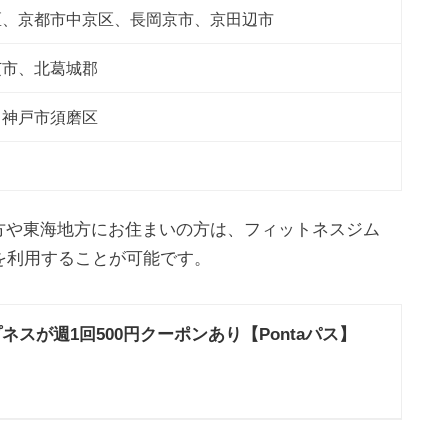
区、京都市中京区、長岡京市、京田辺市
芝市、北葛城郡
5
0
、神戸市須磨区
B
i
地方や東海地方にお住まいの方は、フィットネスジム
l
o
を利用することが可能です。
u
d
ネスが週1回500円クーポンあり【Pontaパス】
o