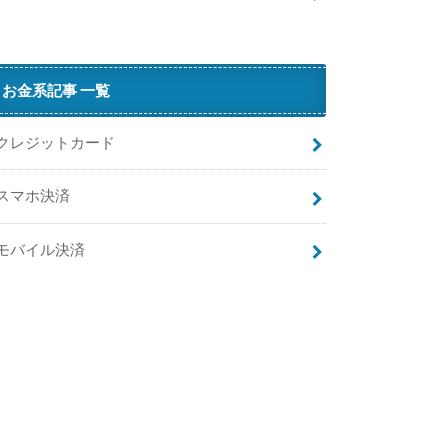
き
る
？
S
お金系記事 一覧
u
クレジットカード
スマホ決済
モバイル決済
の
支
払
い
方
法
は
？