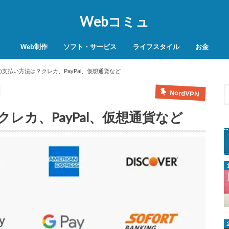
Webコミュ
Web制作
ソフト・サービス
ライフスタイル
お金
SEO対策
WordPress
レンタルサーバー
VPN
商品レビュー
動画
スマホ決済
モバイル決
PNの支払い方法は？クレカ、PayPal、仮想通貨など
NordVPN
クレカ、PayPal、仮想通貨など
p
r
e
s
s