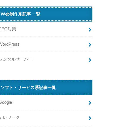
Web制作系記事 一覧
SEO対策
、
WordPress
ビ
…
レンタルサーバー
T
i
ソフト・サービス系記事一覧
Google
テレワーク
ポ