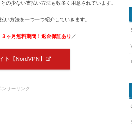
ことの少ない支払い方法も数多く用意されています。
P
a
y
る支払い方法を一つ一つ紹介していきます。
P
a
＋３ヶ月無料期間！返金保証あり
／
l
ト【NordVPN】
k
T
ポンサーリンク
o
k
L
i
t
e