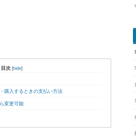
P
目次
[
hide
]
a
y
P
約・購入するときの支払い方法
a
l
から変更可能