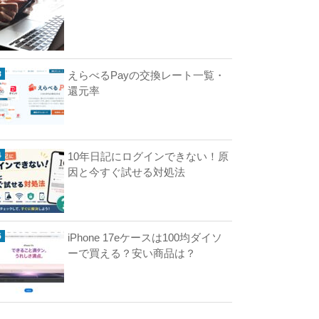
N
の
えらべるPayの交換レート一覧・
支
還元率
払
い
方
法
10年日記にログインできない！原
は
因と今すぐ試せる対処法
？
ク
レ
ジ
ッ
iPhone 17eケースは100均ダイソ
ト
ーで買える？安い商品は？
カ
ー
ド
、