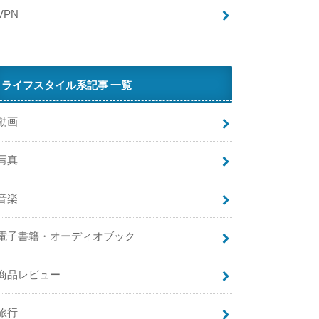
イ
VPN
ン
ト
は
ペ
ライフスタイル系記事 一覧
イ
パ
ル
動画
（
写真
音楽
電子書籍・オーディオブック
）
に
商品レビュー
交
換
で
旅行