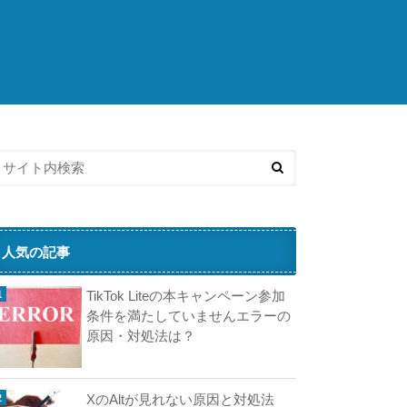
こ
ち
ら
の
済
記
事
も
人
気
で
す
人気の記事
E
TikTok Liteの本キャンペーン参加
x
条件を満たしていませんエラーの
原因・対処法は？
XのAltが見れない原因と対処法