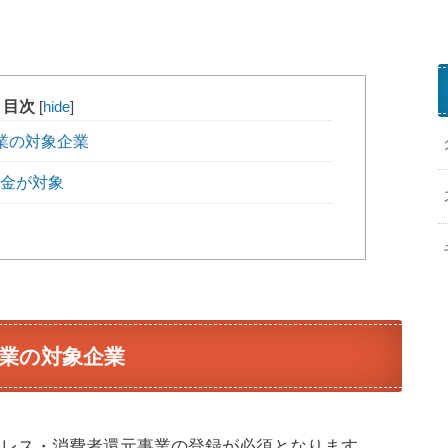
r
目次
[
hide
]
業の対象企業
助金が対象
L
I
業の対象企業
E
P
a
y
シュレス・消費者還元事業の登録が必須となります。