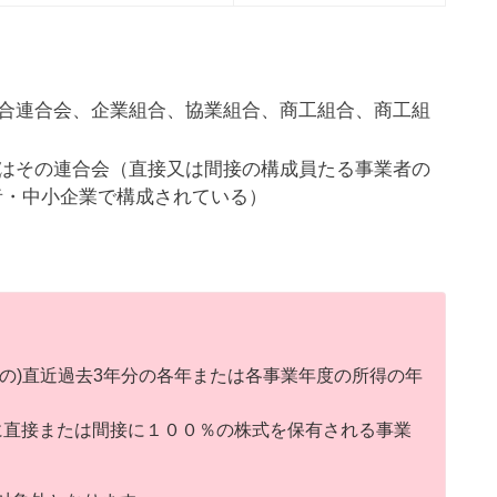
E
合連合会、企業組合、協業組合、商工組合、商工組
d
y
はその連合会（直接又は間接の構成員たる事業者の
者・中小企業で構成されている）
の)直近過去3年分の各年または各事業年度の所得の年
に直接または間接に１００％の株式を保有される事業
r