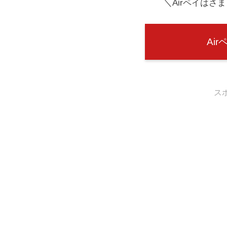
＼Airペイはさ
Ai
ス