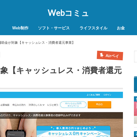
Webコミュ
Web制作
ソフト・サービス
ライフスタイル
お金
SEO対策
WordPress
レンタルサーバー
VPN
商品レビュー
動画
スマホ決済
モバイル決
の補助金が対象【キャッシュレス・消費者還元事業】
Airペイ
対象【キャッシュレス・消費者還元
P
a
y