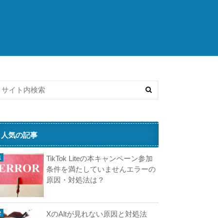
こ
ち
ら
の
済
記
事
も
人
気
で
す
人気の記事
お
TikTok Liteの本キャンペーン参加
て
条件を満たしていませんエラーの
が
原因・対処法は？
る
XのAltが見れない原因と対処法