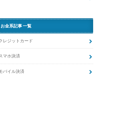
…
A
i
お金系記事 一覧
ペ
イ
クレジットカード
（
エ
スマホ決済
ア
ペ
イ
モバイル決済
）
で
N