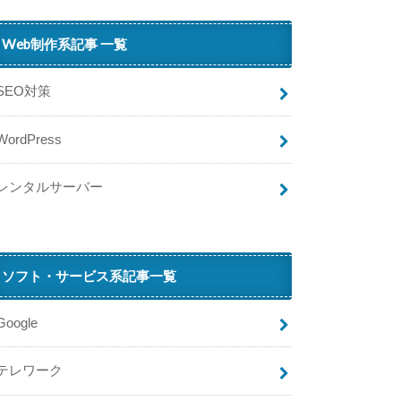
ー
ン
Web制作系記事 一覧
ま
と
め
SEO対策
A
WordPress
i
ペ
レンタルサーバー
イ
（
エ
ア
ソフト・サービス系記事一覧
ペ
イ
）
Google
で
テレワーク