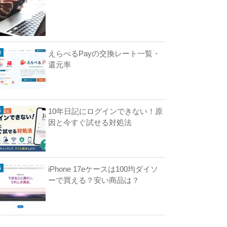
で
電
子
マ
えらべるPayの交換レート一覧・
ネ
還元率
ー
手
数
料
10年日記にログインできない！原
が
因と今すぐ試せる対処法
０
円
！
？
導
iPhone 17eケースは100均ダイソ
入
ーで買える？安い商品は？
キ
ャ
ン
ペ