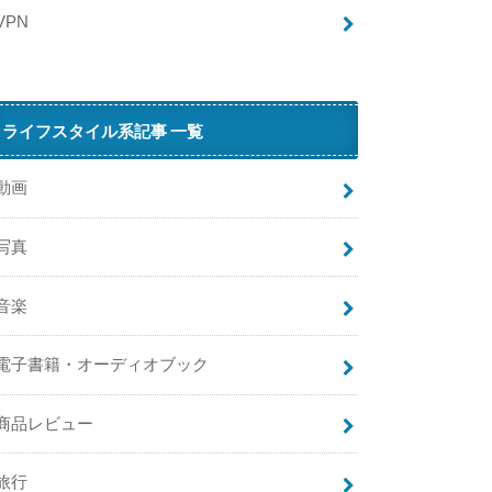
VPN
無
料
キ
ャ
ライフスタイル系記事 一覧
ン
ペ
ー
動画
ン
を
写真
実
施
音楽
！
本
当
電子書籍・オーディオブック
に
０
商品レビュー
円
な
の
旅行