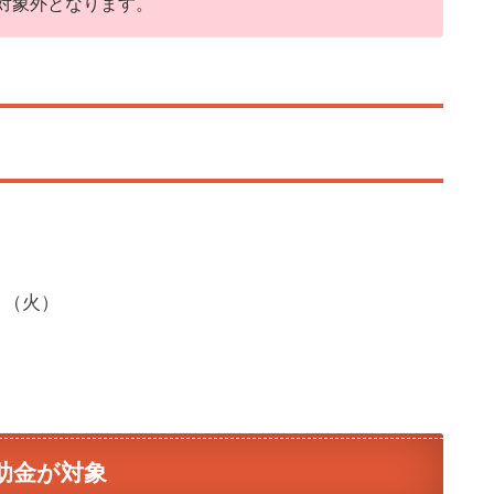
対象外となります。
A
p
p
1日（火）
l
e
P
a
y
i
補助金が対象